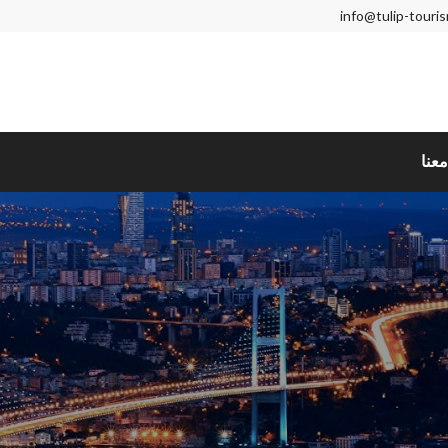
info@tulip-touri
عنا