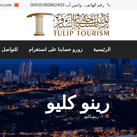
رقم الهاتف ، واتس أب
00905380882403
sm.com
الرئيسية
زورو حسابنا على انستغرام
للتواصل م
رينو كليو
رينو كليو