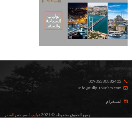
00905380882403
info@tulip-tourism.com
انستغرام
جميع الحقوق محفوظة © 2021
توليب للسياحة والسفر