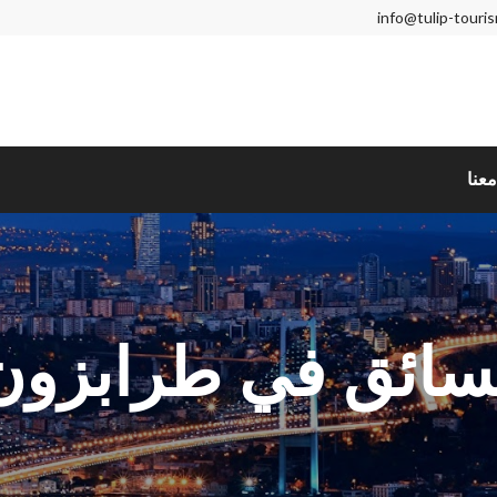
info@tulip-touri
عنا
بسائق في طرابزون