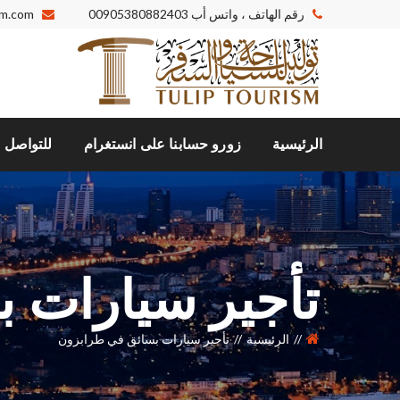
رقم الهاتف ، واتس أب
00905380882403
sm.com
الرئيسية
زورو حسابنا على انستغرام
للتواصل م
تأجير سيارات 
الرئيسية
تأجير سيارات بسائق في طرابزون