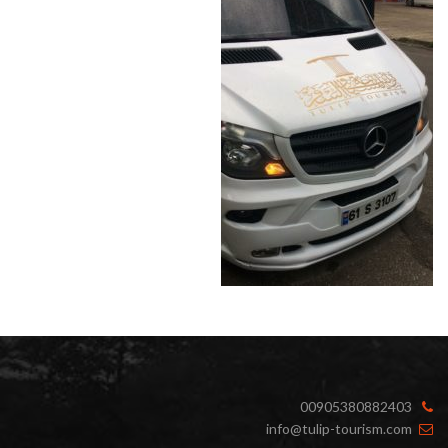
00905380882403
info@tulip-tourism.com