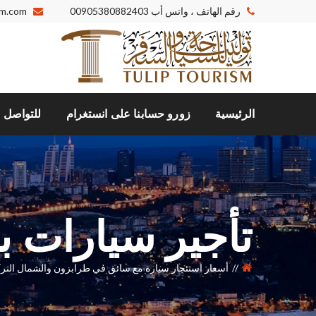
رقم الهاتف ، واتس أب
00905380882403
sm.com
الرئيسية
زورو حسابنا على انستغرام
للتواصل م
تأجير سيارات 
أسعار استئجار سيارة مع سائق في طرابزون والشمال التر