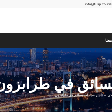
info@tulip-touri
عنا
بسائق في طرابزون
كي
تأجير سيارات بسائق في طرابزون