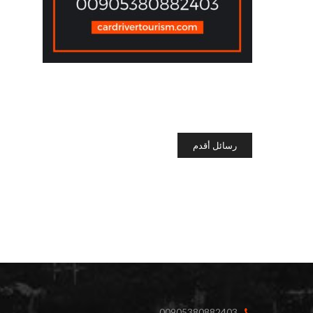
رسائل أقدم
00905380882403