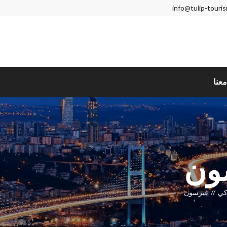
info@tulip-touri
عنا
ون
كي
غيرسون