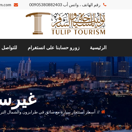
رقم الهاتف ، واتس أب
00905380882403
sm.com
الرئيسية
زورو حسابنا على انستغرام
للتواصل م
غيرس
أسعار استئجار سيارة مع سائق في طرابزون والشمال التر